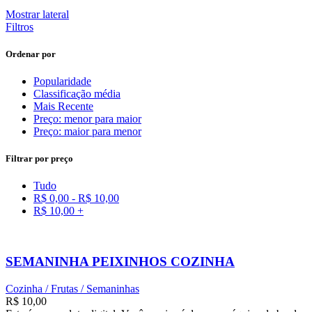
Mostrar lateral
Filtros
Ordenar por
Popularidade
Classificação média
Mais Recente
Preço: menor para maior
Preço: maior para menor
Filtrar por preço
Tudo
R$
0,00
-
R$
10,00
R$
10,00
+
SEMANINHA PEIXINHOS COZINHA
Cozinha / Frutas / Semaninhas
R$
10,00