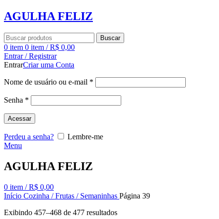
AGULHA FELIZ
Buscar
0
item
0
item
/
R$
0,00
Entrar / Registrar
Entrar
Criar uma Conta
Nome de usuário ou e-mail
*
Senha
*
Acessar
Perdeu a senha?
Lembre-me
Menu
AGULHA FELIZ
0
item
/
R$
0,00
Início
Cozinha / Frutas / Semaninhas
Página 39
Exibindo 457–468 de 477 resultados