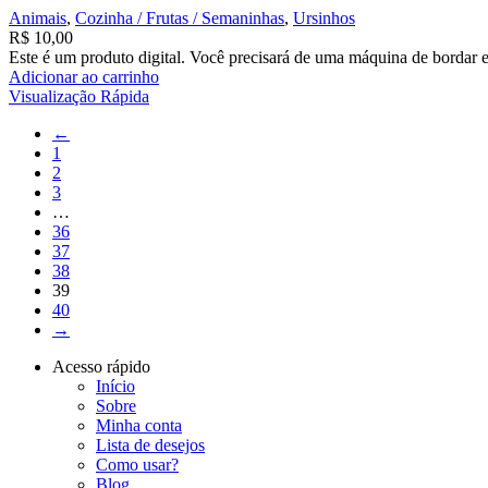
Animais
,
Cozinha / Frutas / Semaninhas
,
Ursinhos
R$
10,00
Este é um produto digital. Você precisará de uma máquina de bordar e
Adicionar ao carrinho
Visualização Rápida
←
1
2
3
…
36
37
38
39
40
→
Acesso rápido
Início
Sobre
Minha conta
Lista de desejos
Como usar?
Blog