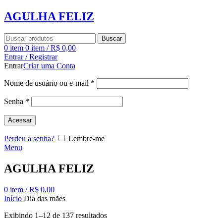
AGULHA FELIZ
Buscar
0
item
0
item
/
R$
0,00
Entrar / Registrar
Entrar
Criar uma Conta
Nome de usuário ou e-mail
*
Senha
*
Acessar
Perdeu a senha?
Lembre-me
Menu
AGULHA FELIZ
0
item
/
R$
0,00
Início
Dia das mães
Exibindo 1–12 de 137 resultados