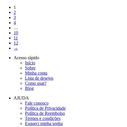
1
2
3
4
…
10
11
12
→
Acesso rápido
Início
Sobre
Minha conta
Lista de desejos
Como usar?
Blog
AJUDA
Fale conosco
Política de Privacidade
Política de Reembolso
Termos e condições
Esqueci minha senha