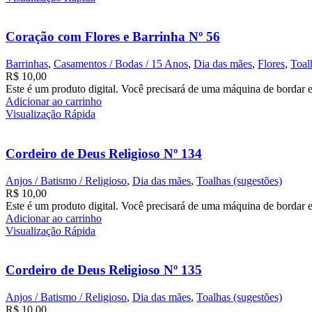
Coração com Flores e Barrinha Nº 56
Barrinhas
,
Casamentos / Bodas / 15 Anos
,
Dia das mães
,
Flores
,
Toal
R$
10,00
Este é um produto digital. Você precisará de uma máquina de bordar e
Adicionar ao carrinho
Visualização Rápida
Cordeiro de Deus Religioso Nº 134
Anjos / Batismo / Religioso
,
Dia das mães
,
Toalhas (sugestões)
R$
10,00
Este é um produto digital. Você precisará de uma máquina de bordar e
Adicionar ao carrinho
Visualização Rápida
Cordeiro de Deus Religioso Nº 135
Anjos / Batismo / Religioso
,
Dia das mães
,
Toalhas (sugestões)
R$
10,00