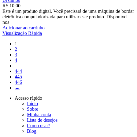
Ursinhos
R$
10,00
Este é um produto digital. Você precisará de uma máquina de bordar
eletrônica computadorizada para utilizar este produto. Disponível
nos
Adicionar ao carrinho
Visualização Rápida
1
2
3
4
…
444
445
446
→
Acesso rápido
Início
Sobre
Minha conta
Lista de desejos
Como usar?
Blog