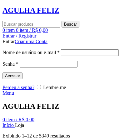
AGULHA FELIZ
Buscar
0
item
0
item
/
R$
0,00
Entrar / Registrar
Entrar
Criar uma Conta
Nome de usuário ou e-mail
*
Senha
*
Acessar
Perdeu a senha?
Lembre-me
Menu
AGULHA FELIZ
0
item
/
R$
0,00
Início
Loja
Exibindo 1–12 de 5349 resultados