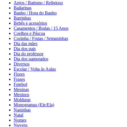
Anjos / Batismo / Religioso
Bailarinas
Banho / Hora do Banho
Barrinhas
Bebês e acessórios
Casamentos / Bodas / 15 Anos
Coelhos e Páscoa
Cozinha / Frutas / Semaninhas
Dia das mães
Dia dos pais
Dia do professor
Dia dos namorados
Diversos
Escolar / Volta às Aulas
Flores
Frases
Futebol
Meninas
Meninos
Molduras
Monogramas (Ele/Ela)
Naninhas
Natal
Nomes
Nuvens