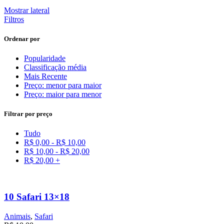
Mostrar lateral
Filtros
Ordenar por
Popularidade
Classificação média
Mais Recente
Preço: menor para maior
Preço: maior para menor
Filtrar por preço
Tudo
R$
0,00
-
R$
10,00
R$
10,00
-
R$
20,00
R$
20,00
+
10 Safari 13×18
Animais
,
Safari