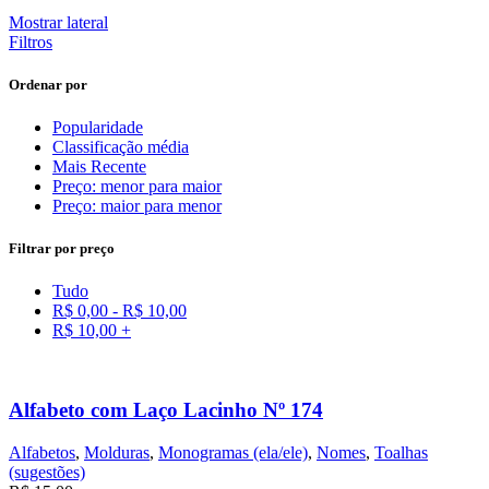
Mostrar lateral
Filtros
Ordenar por
Popularidade
Classificação média
Mais Recente
Preço: menor para maior
Preço: maior para menor
Filtrar por preço
Tudo
R$
0,00
-
R$
10,00
R$
10,00
+
Alfabeto com Laço Lacinho Nº 174
Alfabetos
,
Molduras
,
Monogramas (ela/ele)
,
Nomes
,
Toalhas
(sugestões)