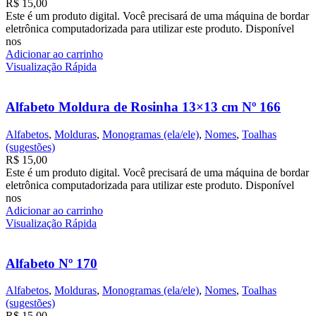
R$
15,00
Este é um produto digital. Você precisará de uma máquina de bordar
eletrônica computadorizada para utilizar este produto. Disponível
nos
Adicionar ao carrinho
Visualização Rápida
Alfabeto Moldura de Rosinha 13×13 cm Nº 166
Alfabetos
,
Molduras
,
Monogramas (ela/ele)
,
Nomes
,
Toalhas
(sugestões)
R$
15,00
Este é um produto digital. Você precisará de uma máquina de bordar
eletrônica computadorizada para utilizar este produto. Disponível
nos
Adicionar ao carrinho
Visualização Rápida
Alfabeto Nº 170
Alfabetos
,
Molduras
,
Monogramas (ela/ele)
,
Nomes
,
Toalhas
(sugestões)
R$
15,00