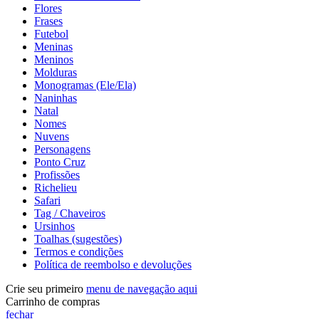
Flores
Frases
Futebol
Meninas
Meninos
Molduras
Monogramas (Ele/Ela)
Naninhas
Natal
Nomes
Nuvens
Personagens
Ponto Cruz
Profissões
Richelieu
Safari
Tag / Chaveiros
Ursinhos
Toalhas (sugestões)
Termos e condições
Política de reembolso e devoluções
Crie seu primeiro
menu de navegação aqui
Carrinho de compras
fechar