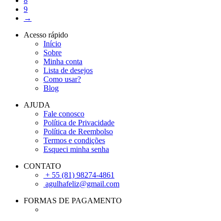
8
9
→
Acesso rápido
Início
Sobre
Minha conta
Lista de desejos
Como usar?
Blog
AJUDA
Fale conosco
Política de Privacidade
Política de Reembolso
Termos e condições
Esqueci minha senha
CONTATO
+ 55 (81) 98274-4861
agulhafeliz@gmail.com
FORMAS DE PAGAMENTO