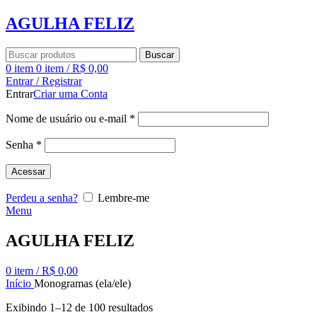
AGULHA FELIZ
Buscar
0
item
0
item
/
R$
0,00
Entrar / Registrar
Entrar
Criar uma Conta
Nome de usuário ou e-mail
*
Senha
*
Acessar
Perdeu a senha?
Lembre-me
Menu
AGULHA FELIZ
0
item
/
R$
0,00
Início
Monogramas (ela/ele)
Exibindo 1–12 de 100 resultados