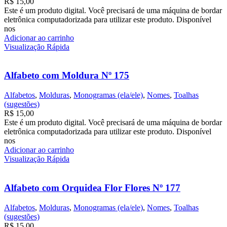
R$
15,00
Este é um produto digital. Você precisará de uma máquina de bordar
eletrônica computadorizada para utilizar este produto. Disponível
nos
Adicionar ao carrinho
Visualização Rápida
Alfabeto com Moldura Nº 175
Alfabetos
,
Molduras
,
Monogramas (ela/ele)
,
Nomes
,
Toalhas
(sugestões)
R$
15,00
Este é um produto digital. Você precisará de uma máquina de bordar
eletrônica computadorizada para utilizar este produto. Disponível
nos
Adicionar ao carrinho
Visualização Rápida
Alfabeto com Orquidea Flor Flores Nº 177
Alfabetos
,
Molduras
,
Monogramas (ela/ele)
,
Nomes
,
Toalhas
(sugestões)
R$
15,00