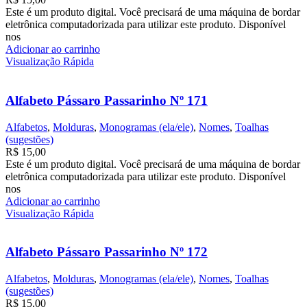
Este é um produto digital. Você precisará de uma máquina de bordar
eletrônica computadorizada para utilizar este produto. Disponível
nos
Adicionar ao carrinho
Visualização Rápida
Alfabeto Pássaro Passarinho Nº 171
Alfabetos
,
Molduras
,
Monogramas (ela/ele)
,
Nomes
,
Toalhas
(sugestões)
R$
15,00
Este é um produto digital. Você precisará de uma máquina de bordar
eletrônica computadorizada para utilizar este produto. Disponível
nos
Adicionar ao carrinho
Visualização Rápida
Alfabeto Pássaro Passarinho Nº 172
Alfabetos
,
Molduras
,
Monogramas (ela/ele)
,
Nomes
,
Toalhas
(sugestões)
R$
15,00