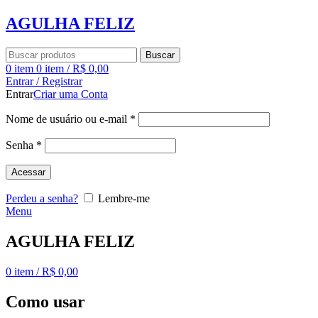
AGULHA FELIZ
Buscar
0
item
0
item
/
R$
0,00
Entrar / Registrar
Entrar
Criar uma Conta
Nome de usuário ou e-mail
*
Senha
*
Acessar
Perdeu a senha?
Lembre-me
Menu
AGULHA FELIZ
0
item
/
R$
0,00
Como usar