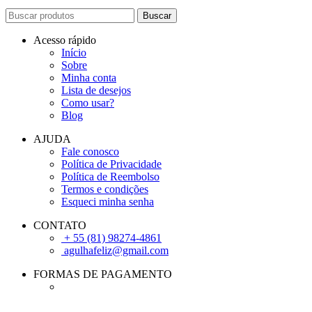
Buscar
Acesso rápido
Início
Sobre
Minha conta
Lista de desejos
Como usar?
Blog
AJUDA
Fale conosco
Política de Privacidade
Política de Reembolso
Termos e condições
Esqueci minha senha
CONTATO
+ 55 (81) 98274-4861
agulhafeliz@gmail.com
FORMAS DE PAGAMENTO