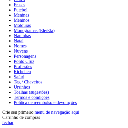
Frases
Futebol
Meninas
Meninos
Molduras
Monogramas (Ele/Ela)
Naninhas
Natal
Nomes
Nuvens
Personagens
Ponto Cruz
Profissões
Richelieu
Safari
Tag / Chaveiros
Ursinhos
Toalhas (sugestões)
Termos e condições
Política de reembolso e devoluções
Crie seu primeiro
menu de navegação aqui
Carrinho de compras
fechar