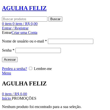
AGULHA FELIZ
Buscar
0
item
0
item
/
R$
0,00
Entrar / Registrar
Entrar
Criar uma Conta
Nome de usuário ou e-mail
*
Senha
*
Acessar
Perdeu a senha?
Lembre-me
Menu
AGULHA FELIZ
0
item
/
R$
0,00
Início
PROMOÇÕES
Nenhum produto foi encontrado para a sua seleção.