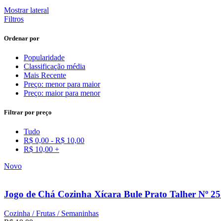
Mostrar lateral
Filtros
Ordenar por
Popularidade
Classificação média
Mais Recente
Preço: menor para maior
Preço: maior para menor
Filtrar por preço
Tudo
R$
0,00
-
R$
10,00
R$
10,00
+
Novo
Jogo de Chá Cozinha Xícara Bule Prato Talher Nº 2
Cozinha / Frutas / Semaninhas