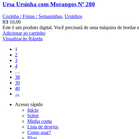
Ursa Ursinha com Morangos Nº 280
Cozinha / Frutas / Semaninhas
,
Ursinhos
R$
10,00
Este é um produto digital. Você precisará de uma máquina de bordar e
Adicionar ao carrinho
Visualização Rápida
1
2
3
4
…
38
39
40
→
Acesso rápido
Início
Sobre
Minha conta
Lista de desejos
Como usar?
Blog