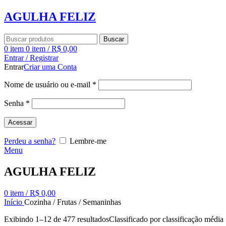
AGULHA FELIZ
Buscar
0
item
0
item
/
R$
0,00
Entrar / Registrar
Entrar
Criar uma Conta
Nome de usuário ou e-mail
*
Senha
*
Acessar
Perdeu a senha?
Lembre-me
Menu
AGULHA FELIZ
0
item
/
R$
0,00
Início
Cozinha / Frutas / Semaninhas
Exibindo 1–12 de 477 resultados
Classificado por classificação média