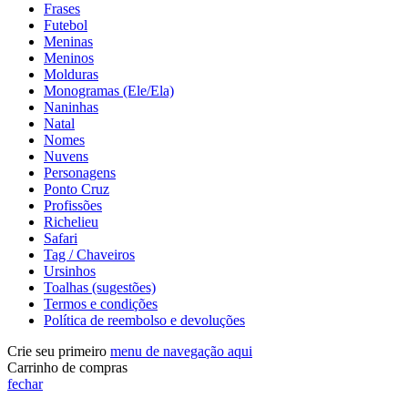
Frases
Futebol
Meninas
Meninos
Molduras
Monogramas (Ele/Ela)
Naninhas
Natal
Nomes
Nuvens
Personagens
Ponto Cruz
Profissões
Richelieu
Safari
Tag / Chaveiros
Ursinhos
Toalhas (sugestões)
Termos e condições
Política de reembolso e devoluções
Crie seu primeiro
menu de navegação aqui
Carrinho de compras
fechar