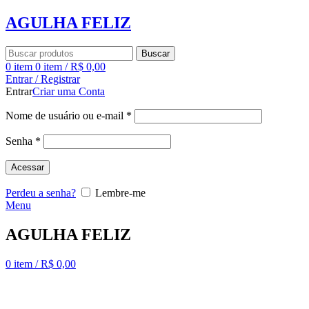
AGULHA FELIZ
Buscar
0
item
0
item
/
R$
0,00
Entrar / Registrar
Entrar
Criar uma Conta
Nome de usuário ou e-mail
*
Senha
*
Acessar
Perdeu a senha?
Lembre-me
Menu
AGULHA FELIZ
0
item
/
R$
0,00