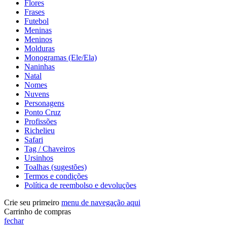
Flores
Frases
Futebol
Meninas
Meninos
Molduras
Monogramas (Ele/Ela)
Naninhas
Natal
Nomes
Nuvens
Personagens
Ponto Cruz
Profissões
Richelieu
Safari
Tag / Chaveiros
Ursinhos
Toalhas (sugestões)
Termos e condições
Política de reembolso e devoluções
Crie seu primeiro
menu de navegação aqui
Carrinho de compras
fechar