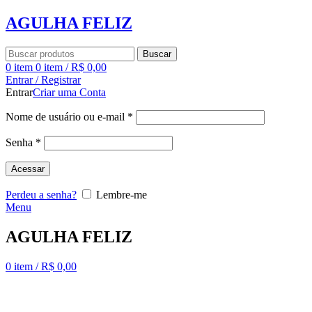
AGULHA FELIZ
Buscar
0
item
0
item
/
R$
0,00
Entrar / Registrar
Entrar
Criar uma Conta
Nome de usuário ou e-mail
*
Senha
*
Acessar
Perdeu a senha?
Lembre-me
Menu
AGULHA FELIZ
0
item
/
R$
0,00