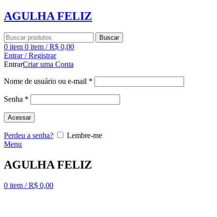
AGULHA FELIZ
Buscar
0
item
0
item
/
R$
0,00
Entrar / Registrar
Entrar
Criar uma Conta
Nome de usuário ou e-mail
*
Senha
*
Acessar
Perdeu a senha?
Lembre-me
Menu
AGULHA FELIZ
0
item
/
R$
0,00