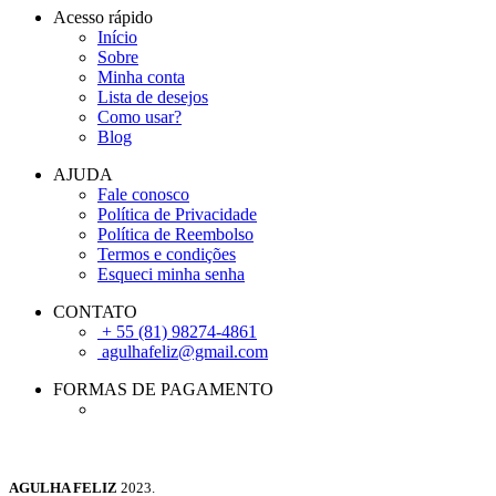
Acesso rápido
Início
Sobre
Minha conta
Lista de desejos
Como usar?
Blog
AJUDA
Fale conosco
Política de Privacidade
Política de Reembolso
Termos e condições
Esqueci minha senha
CONTATO
+ 55 (81) 98274-4861
agulhafeliz@gmail.com
FORMAS DE PAGAMENTO
AGULHA FELIZ
2023.