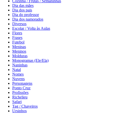
Cozinha / Frutas / Semaninhas
Dia das mães
Dia dos pais
Dia do professor
Dia dos namorados
Diversos
Escolar / Volta às Aulas
Flores
Frases
Futebol
Meninas
Meninos
Molduras
Monogramas (Ele/Ela)
Naninhas
Natal
Nomes
Nuvens
Personagens
Ponto Cruz
Profissões
Richelieu
Safari
Tag / Chaveiros
Ursinhos