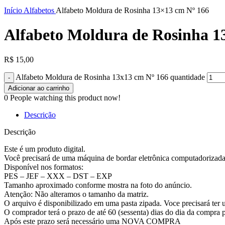
Clique para ampliar
Início
Alfabetos
Alfabeto Moldura de Rosinha 13×13 cm Nº 166
Alfabeto Moldura de Rosinha 1
R$
15,00
Alfabeto Moldura de Rosinha 13x13 cm Nº 166 quantidade
Adicionar ao carrinho
0
People watching this product now!
Descrição
Descrição
Este é um produto digital.
Você precisará de uma máquina de bordar eletrônica computadorizada p
Disponível nos formatos:
PES – JEF – XXX – DST – EXP
Tamanho aproximado conforme mostra na foto do anúncio.
Atenção: Não alteramos o tamanho da matriz.
O arquivo é disponibilizado em uma pasta zipada. Voce precisará
O comprador terá o prazo de até 60 (sessenta) dias do dia da compra p
Após este prazo será necessário uma NOVA COMPRA