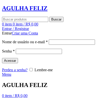
AGULHA FELIZ
Buscar
0
item
0
item
/
R$
0,00
Entrar / Registrar
Entrar
Criar uma Conta
Nome de usuário ou e-mail
*
Senha
*
Acessar
Perdeu a senha?
Lembre-me
Menu
AGULHA FELIZ
0
item
/
R$
0,00