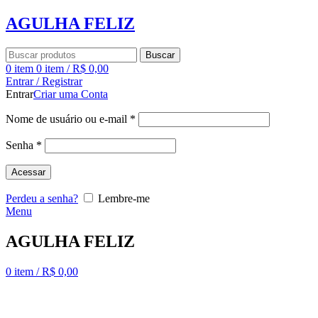
AGULHA FELIZ
Buscar
0
item
0
item
/
R$
0,00
Entrar / Registrar
Entrar
Criar uma Conta
Nome de usuário ou e-mail
*
Senha
*
Acessar
Perdeu a senha?
Lembre-me
Menu
AGULHA FELIZ
0
item
/
R$
0,00