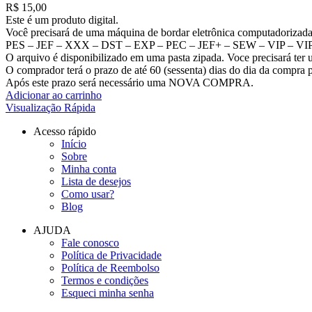
R$
15,00
Este é um produto digital.
Você precisará de uma máquina de bordar eletrônica computadorizada p
PES – JEF – XXX – DST – EXP – PEC – JEF+ – SEW – VIP – VIP3 –
O arquivo é disponibilizado em uma pasta zipada. Voce precisará
O comprador terá o prazo de até 60 (sessenta) dias do dia da compra p
Após este prazo será necessário uma NOVA COMPRA.
Adicionar ao carrinho
Visualização Rápida
Acesso rápido
Início
Sobre
Minha conta
Lista de desejos
Como usar?
Blog
AJUDA
Fale conosco
Política de Privacidade
Política de Reembolso
Termos e condições
Esqueci minha senha