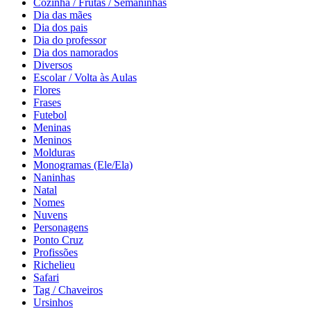
Cozinha / Frutas / Semaninhas
Dia das mães
Dia dos pais
Dia do professor
Dia dos namorados
Diversos
Escolar / Volta às Aulas
Flores
Frases
Futebol
Meninas
Meninos
Molduras
Monogramas (Ele/Ela)
Naninhas
Natal
Nomes
Nuvens
Personagens
Ponto Cruz
Profissões
Richelieu
Safari
Tag / Chaveiros
Ursinhos