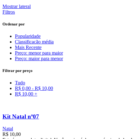
Mostrar lateral
Filtros
Ordenar por
Popularidade
Classificação média
Mais Recente
Preço: menor para maior
Preço: maior para menor
Filtrar por preço
Tudo
R$
0,00
-
R$
10,00
R$
10,00
+
Kit Natal nº07
Natal
R$
10,00