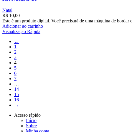
Natal
R$
10,00
Este é um produto digital. Você precisará de uma máquina de bordar e
Adicionar ao carrinho
Visualização Rápida
←
1
2
3
4
5
6
7
…
14
15
16
→
Acesso rápido
Início
Sobre
Minha conta