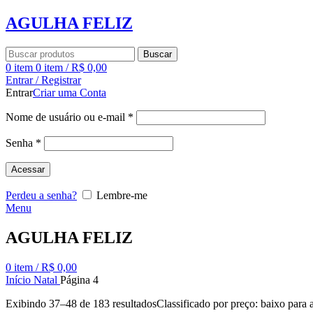
AGULHA FELIZ
Buscar
0
item
0
item
/
R$
0,00
Entrar / Registrar
Entrar
Criar uma Conta
Nome de usuário ou e-mail
*
Senha
*
Acessar
Perdeu a senha?
Lembre-me
Menu
AGULHA FELIZ
0
item
/
R$
0,00
Início
Natal
Página 4
Exibindo 37–48 de 183 resultados
Classificado por preço: baixo para a