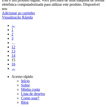
Este é um produto digital. Você precisará de uma máquina de bordar
eletrônica computadorizada para utilizar este produto. Disponível
nos
Adicionar ao carrinho
Visualização Rápida
←
1
2
3
…
12
13
14
15
16
→
Acesso rápido
Início
Sobre
Minha conta
Lista de desejos
Como usar?
Blog