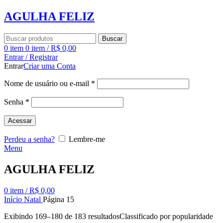
AGULHA FELIZ
Buscar
0
item
0
item
/
R$
0,00
Entrar / Registrar
Entrar
Criar uma Conta
Nome de usuário ou e-mail
*
Senha
*
Acessar
Perdeu a senha?
Lembre-me
Menu
AGULHA FELIZ
0
item
/
R$
0,00
Início
Natal
Página 15
Exibindo 169–180 de 183 resultados
Classificado por popularidade