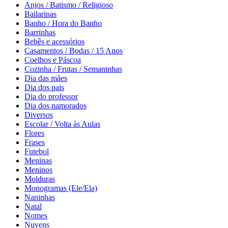
Anjos / Batismo / Religioso
Bailarinas
Banho / Hora do Banho
Barrinhas
Bebês e acessórios
Casamentos / Bodas / 15 Anos
Coelhos e Páscoa
Cozinha / Frutas / Semaninhas
Dia das mães
Dia dos pais
Dia do professor
Dia dos namorados
Diversos
Escolar / Volta às Aulas
Flores
Frases
Futebol
Meninas
Meninos
Molduras
Monogramas (Ele/Ela)
Naninhas
Natal
Nomes
Nuvens