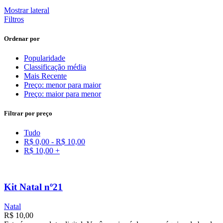
Mostrar lateral
Filtros
Ordenar por
Popularidade
Classificação média
Mais Recente
Preço: menor para maior
Preço: maior para menor
Filtrar por preço
Tudo
R$
0,00
-
R$
10,00
R$
10,00
+
Kit Natal nº21
Natal
R$
10,00